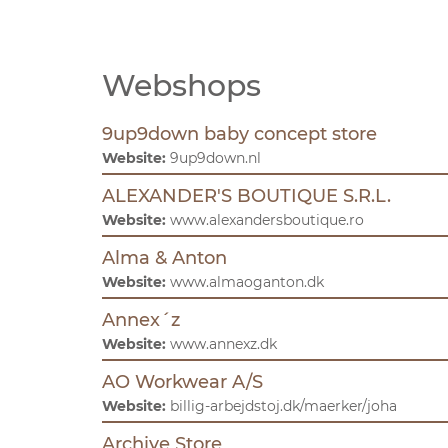
Telefon
0040 722868502
Website:
www.alexandersboutique.ro
Webshops
Alles Gute für Baby und Kind
Langer Steinweg 4-6
32825 Blomberg
9up9down baby concept store
Telefon
052313047437
Website:
9up9down.nl
AlLuKo ApS
ALEXANDER'S BOUTIQUE S.R.L.
Brovej 17
Website:
www.alexandersboutique.ro
4200 Slagelse
Telefon
53533617
Alma & Anton
Website:
www.almaoganton.dk
Alma & Anton
Blåvandvej 18
Annex´z
6857 Blåvand
Website:
www.annexz.dk
Telefon
4015 1190
Website:
www.almaoganton.dk
AO Workwear A/S
Website:
billig-arbejdstoj.dk/maerker/joha
Annex´z
Algade 13
Archive Store