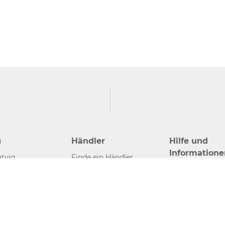
g
Händler
Hilfe und
Informatione
tvig
Finde ein Händler
Kontakt
Händler werden
Presse