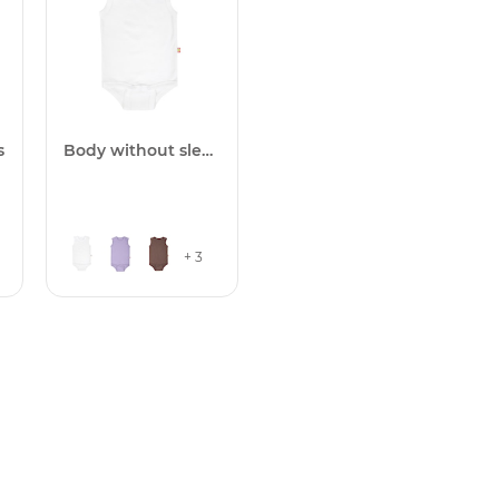
s
Body without sleeves One
+ 3