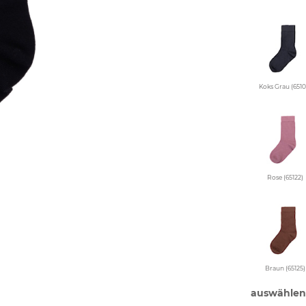
Koks Grau (6510
Rose (65122)
Braun (65125)
auswählen