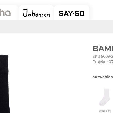
BAM
SKU 5009-
Projekt 40
auswählen
WEISS (10)