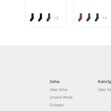
+ 2
+ 4
Joha
Katvi
Über Joha
Über Ka
Unsere Wolle
Grössen