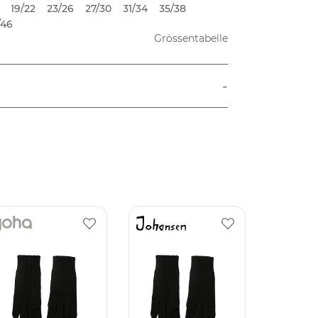
19/22
23/26
27/30
31/34
35/38
/46
Grössentabelle
-