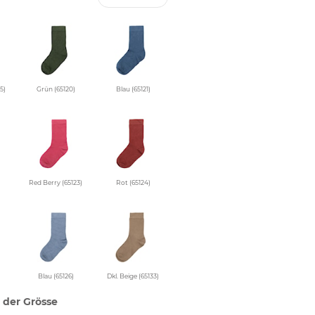
5)
Grün (65120)
Blau (65121)
Red Berry (65123)
Rot (65124)
Blau (65126)
Dkl. Beige (65133)
 der Grösse