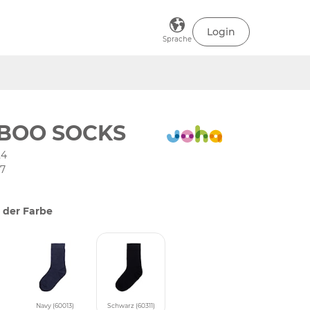
Login
Sprache
BOO SOCKS
24
37
 der Farbe
Navy (60013)
Schwarz (60311)