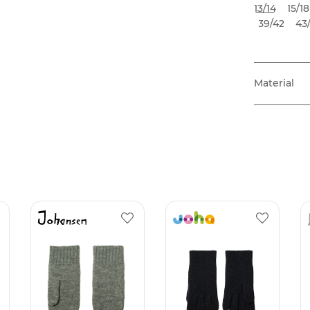
13/14
15/18
39/42
43
Material