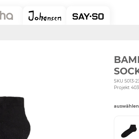
BAM
SOC
SKU 5013-2
Projekt 40
auswählen