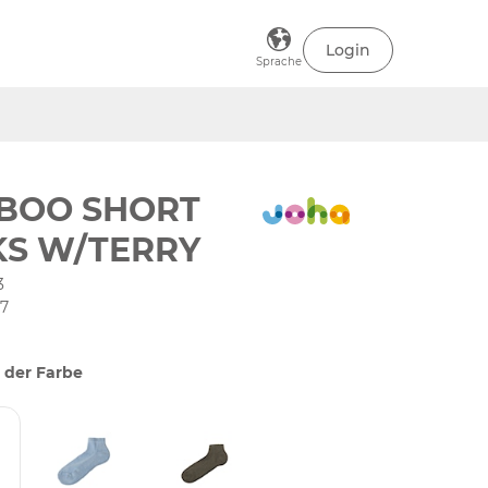
Login
Sprache
BOO SHORT
KS W/TERRY
3
37
 der Farbe