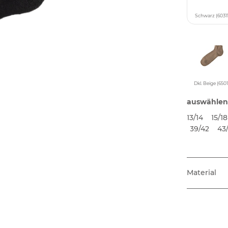
Schwarz (60311
Dkl. Beige (6501
auswählen
13/14
15/18
39/42
43
Material