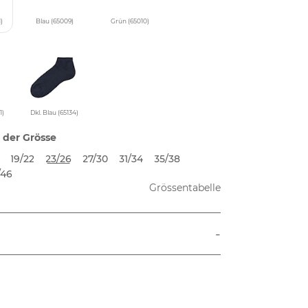
)
Blau (65009)
Grün (65010)
1)
Dkl. Blau (65134)
 der Grösse
19/22
23/26
27/30
31/34
35/38
/46
Grössentabelle
-