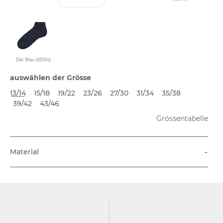
Dkl. Blau (65134)
auswählen der Grösse
13/14
15/18
19/22
23/26
27/30
31/34
35/38
39/42
43/46
Grössentabelle
-
Material