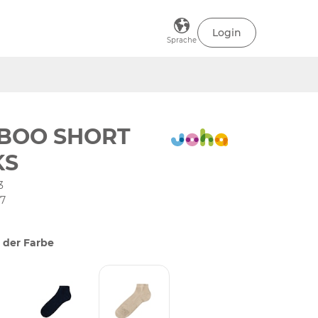
Login
Sprache
BOO SHORT
KS
3
37
 der Farbe