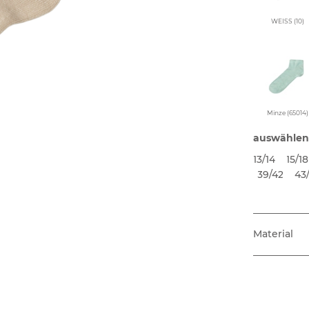
WEISS (10)
Minze (65014)
auswählen
13/14
15/18
39/42
43
Material