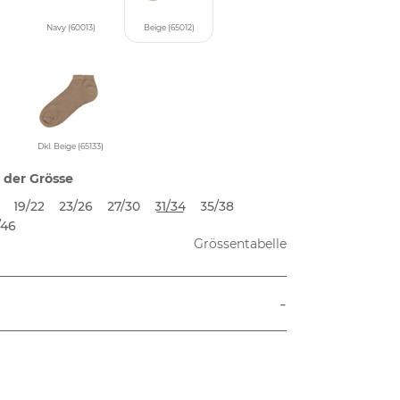
Navy (60013)
Beige (65012)
Dkl. Beige (65133)
 der Grösse
19/22
23/26
27/30
31/34
35/38
/46
Grössentabelle
-