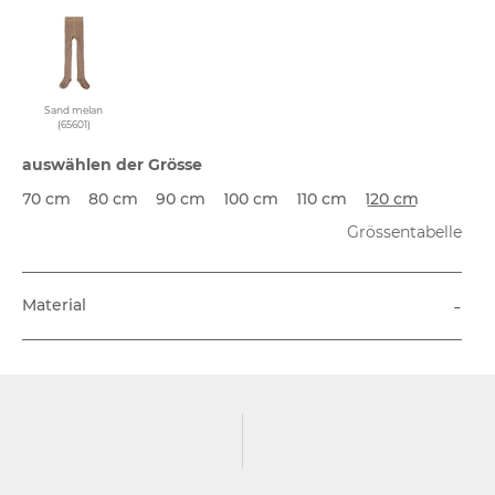
Sand melan
(65601)
auswählen der Grösse
70 cm
80 cm
90 cm
100 cm
110 cm
120 cm
Grössentabelle
-
Material