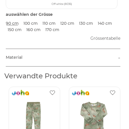
Off white (8036)
auswählen der Grösse
90 cm
100 cm
110 cm
120 cm
130 cm
140 cm
150 cm
160 cm
170 cm
Grössentabelle
-
Material
Verwandte Produkte