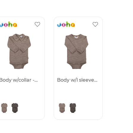
Body w/collar -25%
Body w/l sleeves -25%