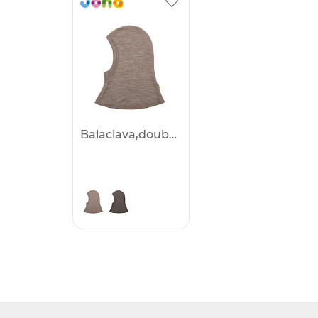
Balaclava,double layer -25%