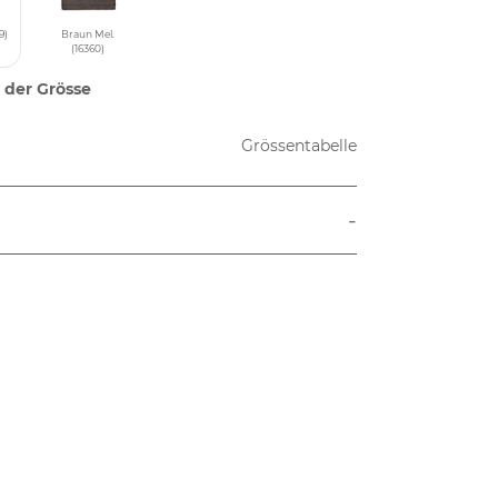
9)
Braun Mel.
(16360)
 der Grösse
Grössentabelle
-