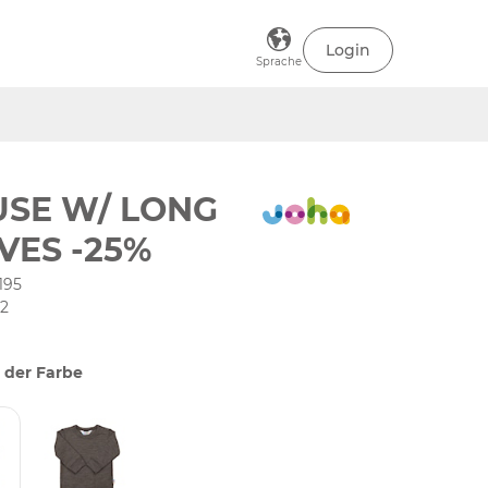
Login
Sprache
SE W/ LONG
VES -25%
195
02
 der Farbe