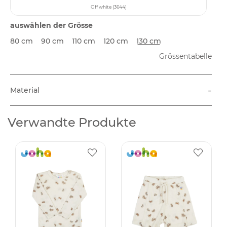
Off white (3644)
auswählen der Grösse
80 cm
90 cm
110 cm
120 cm
130 cm
Grössentabelle
-
Material
Verwandte Produkte