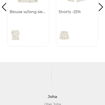
Blouse w/long sleeves -25%
Shorts -25%
Joha
Über Joha