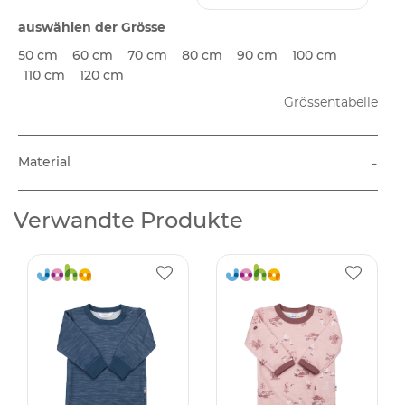
auswählen der Grösse
50 cm
60 cm
70 cm
80 cm
90 cm
100 cm
110 cm
120 cm
Grössentabelle
-
Material
Verwandte Produkte