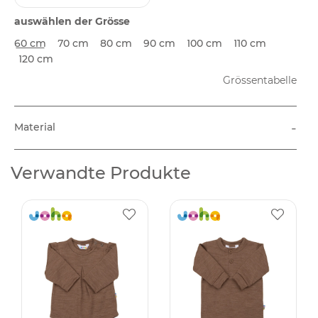
auswählen der Grösse
60 cm
70 cm
80 cm
90 cm
100 cm
110 cm
120 cm
Grössentabelle
-
Material
Verwandte Produkte