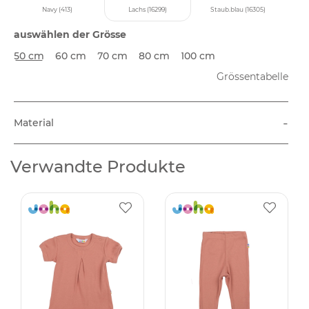
Navy (413)
Lachs (16299)
Staub.blau (16305)
auswählen der Grösse
50 cm
60 cm
70 cm
80 cm
100 cm
Grössentabelle
-
Material
Verwandte Produkte