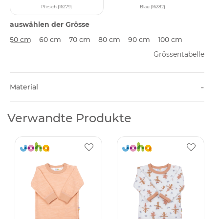
Pfirsich (16279)
Blau (16282)
auswählen der Grösse
50 cm
60 cm
70 cm
80 cm
90 cm
100 cm
Grössentabelle
-
Material
Verwandte Produkte