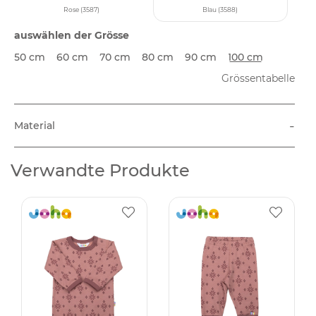
Rose (3587)
Blau (3588)
auswählen der Grösse
50 cm
60 cm
70 cm
80 cm
90 cm
100 cm
Grössentabelle
-
Material
Verwandte Produkte