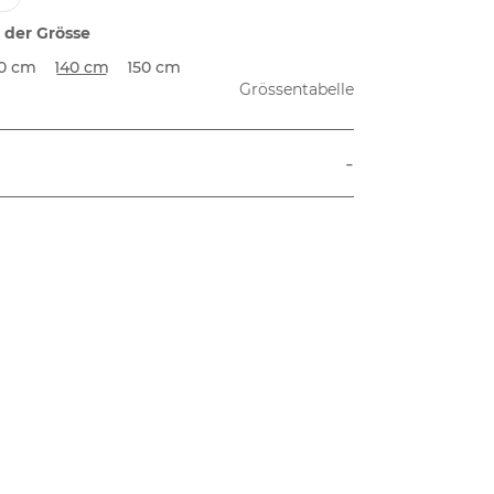
 der Grösse
30 cm
140 cm
150 cm
Grössentabelle
-