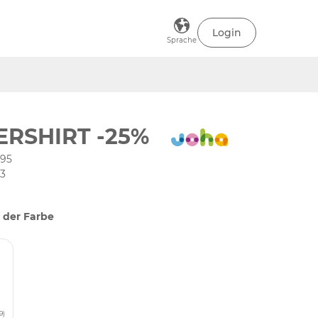
Login
Sprache
RSHIRT -25%
195
03
 der Farbe
9)