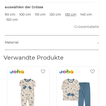
auswählen der Grösse
90 cm
100 cm
110 cm
120 cm
130 cm
140 cm
150 cm
Grössentabelle
-
Material
Verwandte Produkte