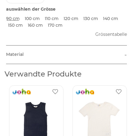
auswählen der Grösse
90 cm
100 cm
110 cm
120 cm
130 cm
140 cm
150 cm
160 cm
170 cm
Grössentabelle
-
Material
Verwandte Produkte