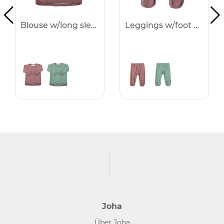
Blouse w/long sleeves -50%
Leggings w/foot -50%
Joha
Über Joha