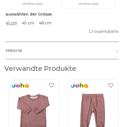
Off White (3460)
Off White (3461)
auswählen der Grösse
41 cm
45 cm
48 cm
Grössentabelle
-
Material
Verwandte Produkte