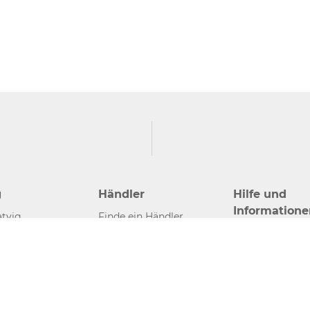
g
Händler
Hilfe und
Informatione
tvig
Finde ein Händler
Kontakt
Händler werden
Presse