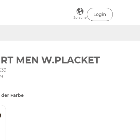
Login
Sprache
IRT MEN W.PLACKET
539
69
 der Farbe