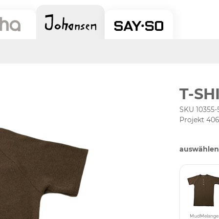
T-SH
SKU 10355-
Projekt 40
auswählen
MudMelange