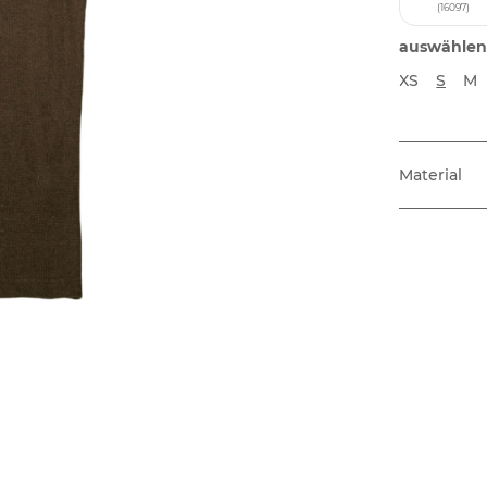
(16097)
auswählen
XS
S
M
Material