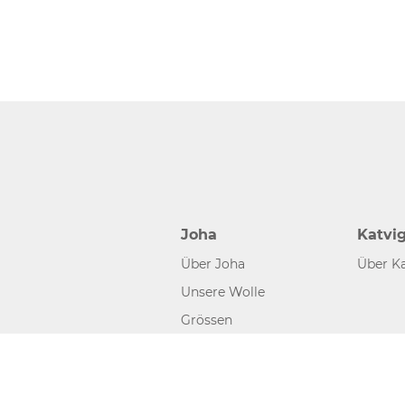
Joha
Katvi
Über Joha
Über Ka
Unsere Wolle
Grössen
©2026 www.joha.dk, made with
easycms
by
easyday