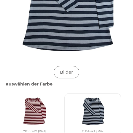
Bilder
auswählen der Farbe
YD StreifM (6993)
YD StreifJ (6994)