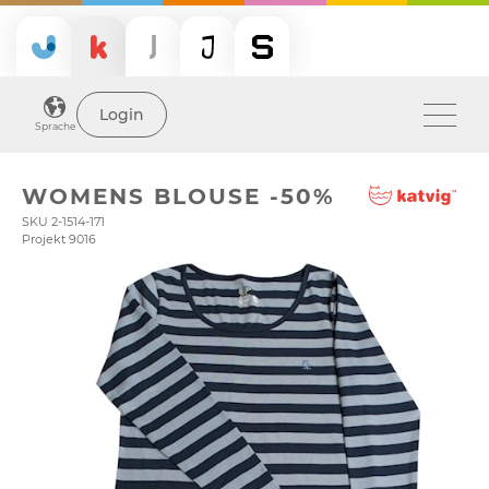
Login
Sprache
WOMENS BLOUSE -50%
SKU 2-1514-171
Projekt 9016