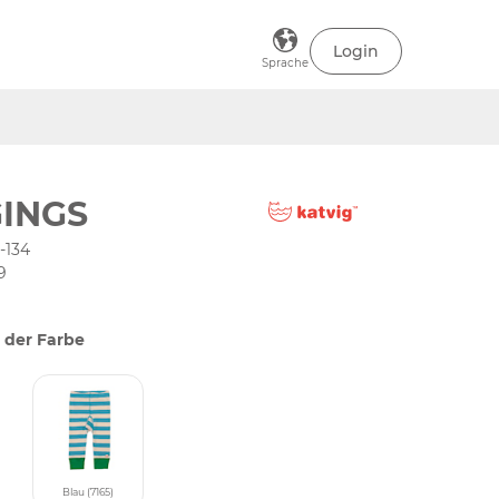
Login
Sprache
INGS
-134
9
 der Farbe
Blau (7165)