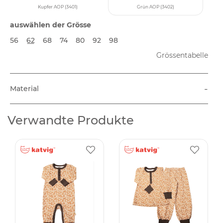
Kupfer AOP (3401)
Grün AOP (3402)
auswählen der Grösse
56
62
68
74
80
92
98
Grössentabelle
-
Material
Verwandte Produkte