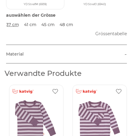
YD StreifM (6939)
YD StreifJ (6940)
auswählen der Grösse
37 cm
41 cm
45 cm
48 cm
Grössentabelle
-
Material
Verwandte Produkte