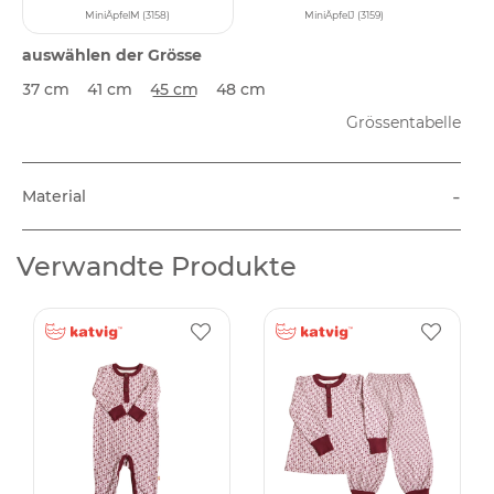
MiniÄpfelM (3158)
MiniÄpfelJ (3159)
auswählen der Grösse
37 cm
41 cm
45 cm
48 cm
Grössentabelle
-
Material
Verwandte Produkte