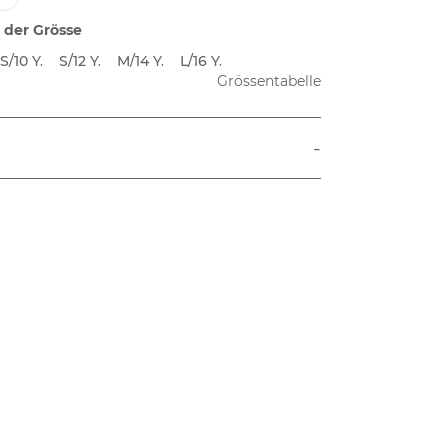
 der Grösse
S/10 Y.
S/12 Y.
M/14 Y.
L/16 Y.
Grössentabelle
-