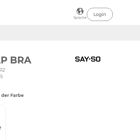
Login
Sprache
P BRA
312
85
 der Farbe