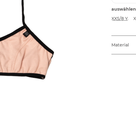
auswählen
XXS/8 Y.
X
Material