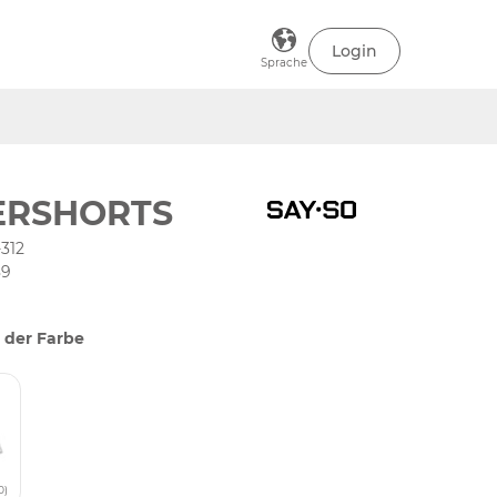
Login
Sprache
ERSHORTS
312
89
 der Farbe
0)