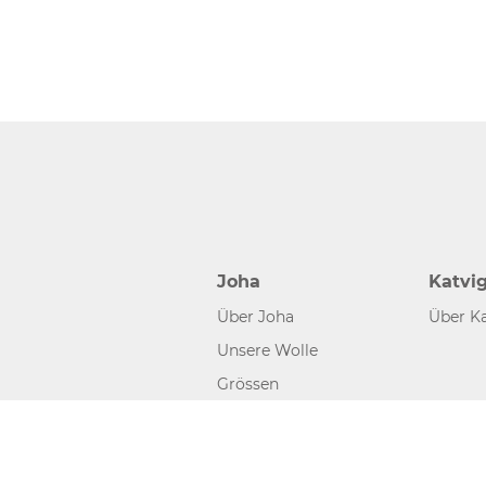
Joha
Katvi
Über Joha
Über Ka
Unsere Wolle
Grössen
©2026 www.joha.dk, made with
easycms
by
easyday