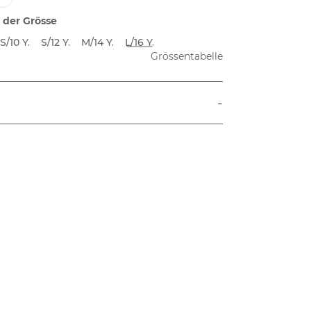
 der Grösse
S/10 Y.
S/12 Y.
M/14 Y.
L/16 Y.
Grössentabelle
-