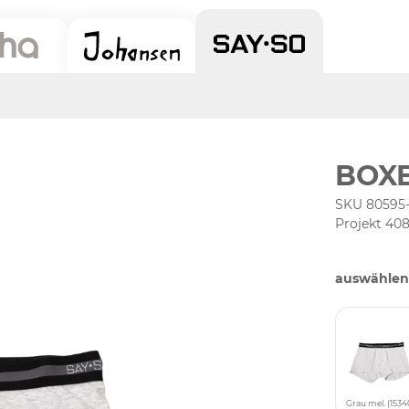
BOX
SKU 80595-
Projekt 40
auswählen
Grau mel. (1534