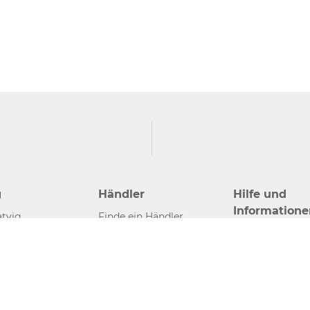
g
Händler
Hilfe und
Informatione
tvig
Finde ein Händler
Kontakt
Händler werden
Presse