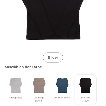
Bilder
auswählen der Farbe
Grau (15563)
Dkl. Beige
Dkl. Blau (16469)
Schwarz
(16468)
(33300)