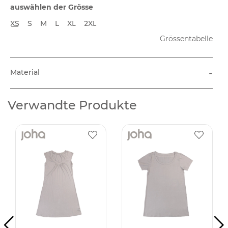
auswählen der Grösse
XS
S
M
L
XL
2XL
Grössentabelle
-
Material
Verwandte Produkte