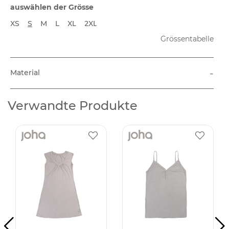
auswählen der Grösse
XS
S
M
L
XL
2XL
Grössentabelle
-
Material
Verwandte Produkte