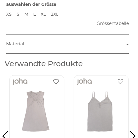
auswählen der Grösse
XS
S
M
L
XL
2XL
Grössentabelle
-
Material
Verwandte Produkte