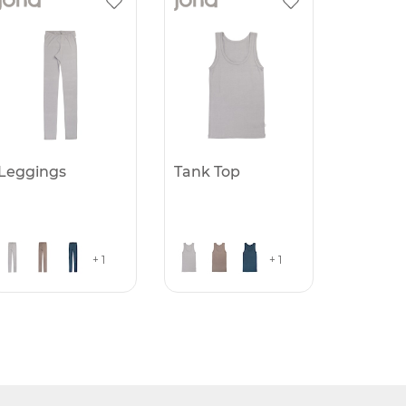
Leggings
Tank Top
+ 1
+ 1