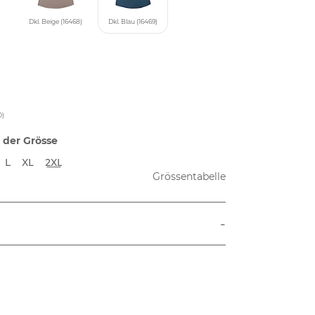
Dkl. Beige (16468)
Dkl. Blau (16469)
0)
 der Grösse
L
XL
2XL
Grössentabelle
-