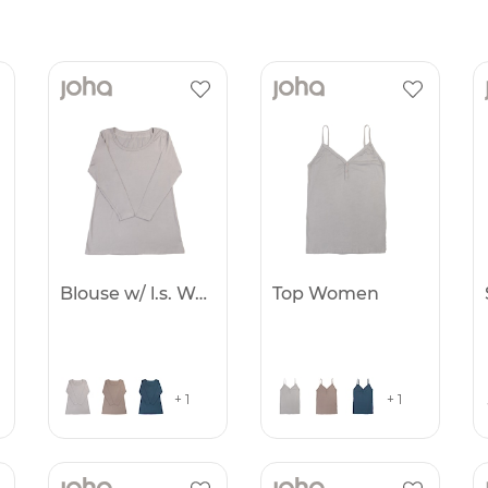
Blouse w/ l.s. Women
Top Women
+ 1
+ 1