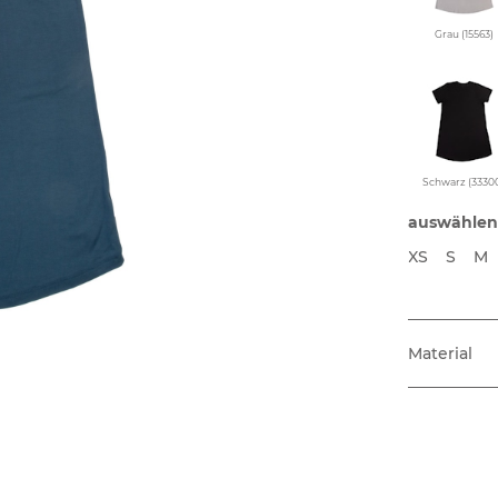
Grau (15563)
Schwarz (3330
auswählen
XS
S
M
Material