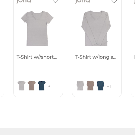
T-Shirt w//short sleve
T-Shirt w/long sleeves
+ 1
+ 1