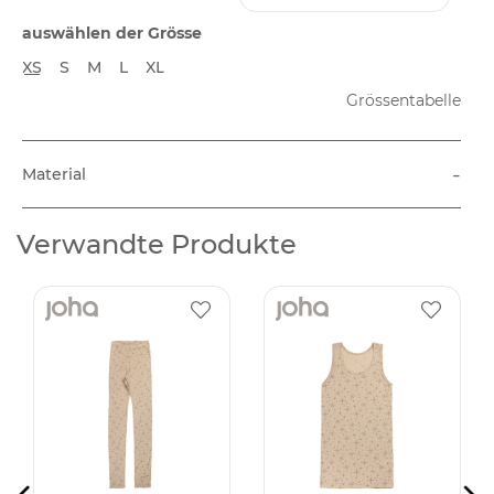
auswählen der Grösse
XS
S
M
L
XL
Grössentabelle
-
Material
Verwandte Produkte