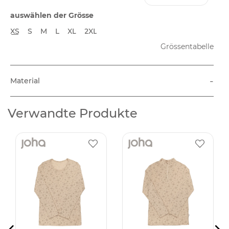
auswählen der Grösse
XS
S
M
L
XL
2XL
Grössentabelle
-
Material
Verwandte Produkte