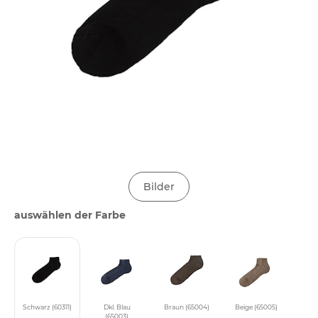
Bilder
auswählen der Farbe
Schwarz (60311)
Dkl. Blau
Braun (65004)
Beige (65005)
(65003)