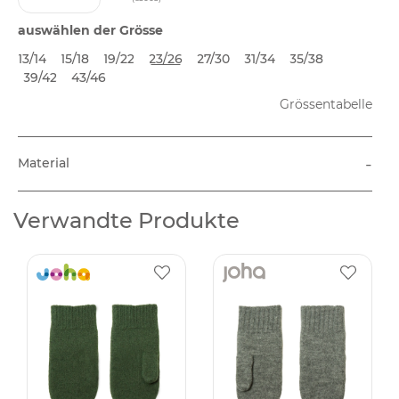
auswählen der Grösse
13/14
15/18
19/22
23/26
27/30
31/34
35/38
39/42
43/46
Grössentabelle
-
Material
Verwandte Produkte