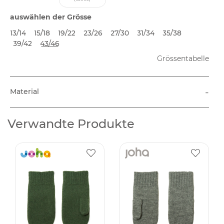
auswählen der Grösse
13/14
15/18
19/22
23/26
27/30
31/34
35/38
39/42
43/46
Grössentabelle
-
Material
Verwandte Produkte