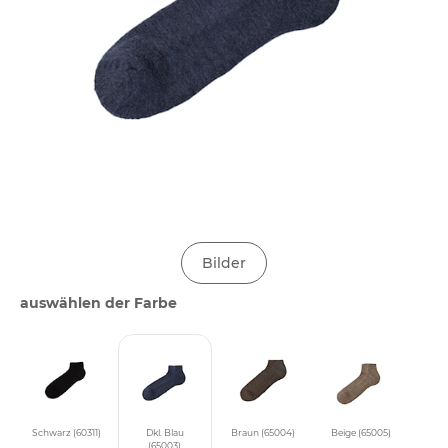
Bilder
auswählen der Farbe
Schwarz (60311)
Dkl. Blau
Braun (65004)
Beige (65005)
(65003)