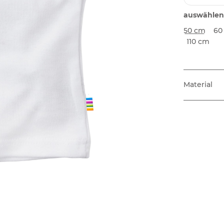
auswählen
50 cm
60
110 cm
Material