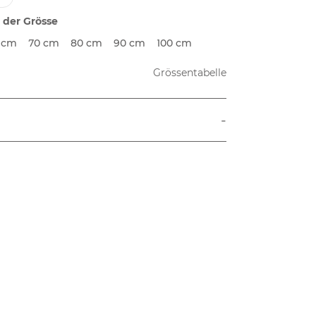
 der Grösse
 cm
70 cm
80 cm
90 cm
100 cm
Grössentabelle
-