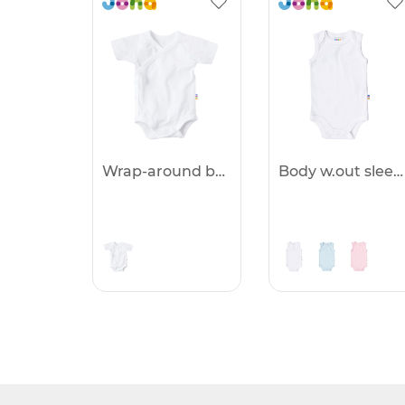
Wrap-around body w. s/s
Body w.out sleeves