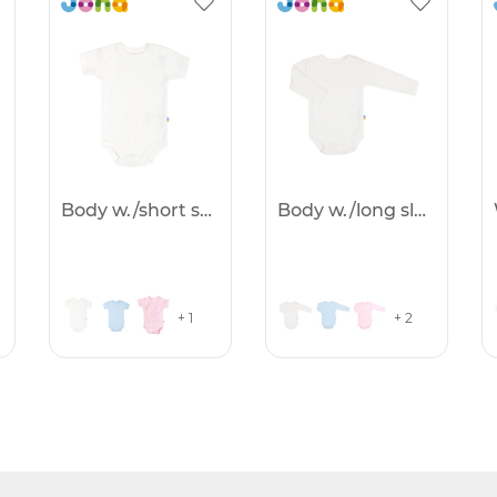
Body w./short sleeves
Body w./long sleeves
+ 1
+ 2