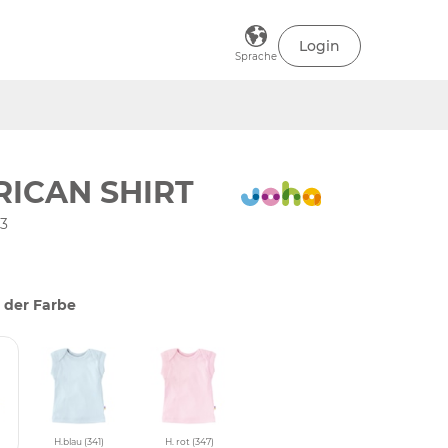
Login
Sprache
ICAN SHIRT
13
 der Farbe
H.blau (341)
H. rot (347)