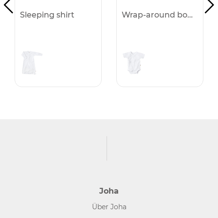
Sleeping shirt
Wrap-around body w. s/s
Joha
Über Joha