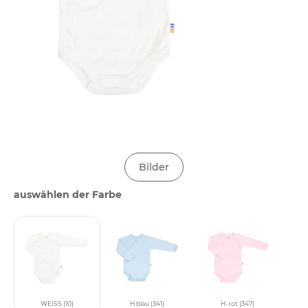
Bilder
auswählen der Farbe
WEISS (10)
H.blau (341)
H. rot (347)