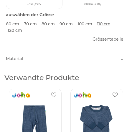
Rosa (3585)
Hellblau (3586)
auswählen der Grösse
60 cm
70 cm
80 cm
90 cm
100 cm
110 cm
120 cm
Grössentabelle
-
Material
Verwandte Produkte