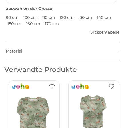
auswählen der Grösse
90 cm
100 cm
110 cm
120 cm
130 cm
140 cm
150 cm
160 cm
170 cm
Grössentabelle
-
Material
Verwandte Produkte