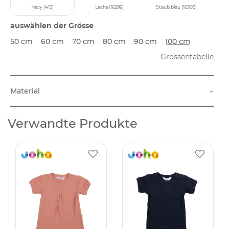
Navy (413)
Lachs (16299)
Staub.blau (16305)
auswählen der Grösse
50 cm
60 cm
70 cm
80 cm
90 cm
100 cm
Grössentabelle
-
Material
Verwandte Produkte