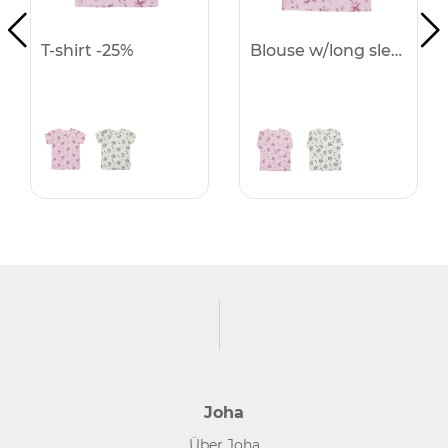
T-shirt -25%
Blouse w/long sleeves -25%
Joha
Über Joha