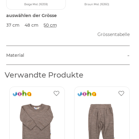
Beige Mel. (16359)
Braun Mel. (16360)
auswählen der Grösse
37 cm
48 cm
50 cm
Grössentabelle
-
Material
Verwandte Produkte