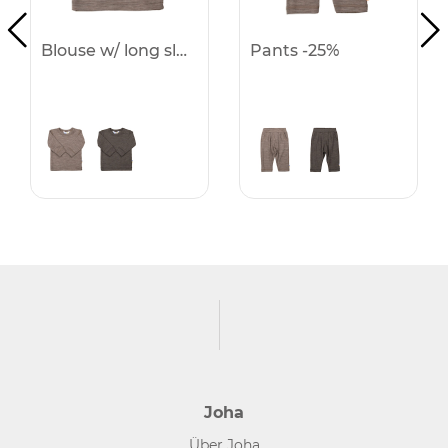
Blouse w/ long sleeves -25%
Pants -25%
Joha
Über Joha