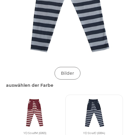
Bilder
auswählen der Farbe
YD StreifM (6993)
YD StreifJ (6994)