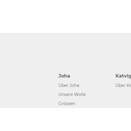
Joha
Katvi
Über Joha
Über Ka
Unsere Wolle
Grössen
©2026 www.joha.dk, made with
easycms
by
easyday