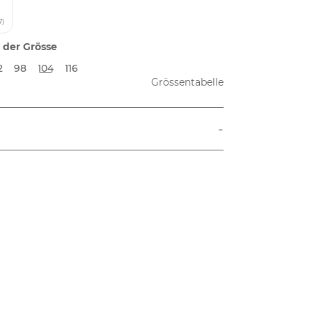
7)
 der Grösse
2
98
104
116
Grössentabelle
-