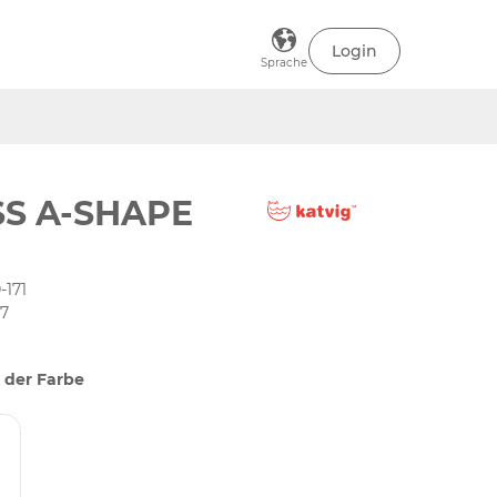
Login
Sprache
S A-SHAPE
-171
27
 der Farbe