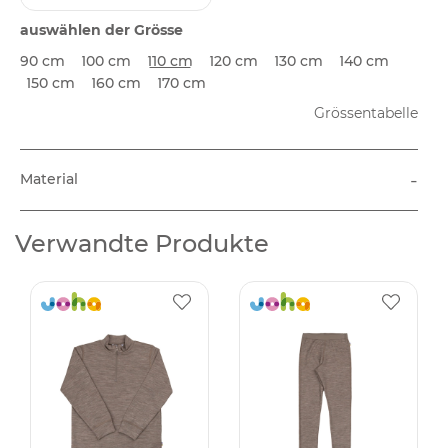
auswählen der Grösse
90 cm
100 cm
110 cm
120 cm
130 cm
140 cm
150 cm
160 cm
170 cm
Grössentabelle
-
Material
Verwandte Produkte