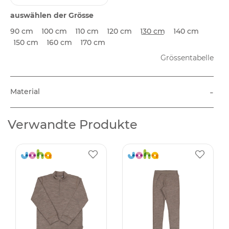
auswählen der Grösse
90 cm
100 cm
110 cm
120 cm
130 cm
140 cm
150 cm
160 cm
170 cm
Grössentabelle
-
Material
Verwandte Produkte