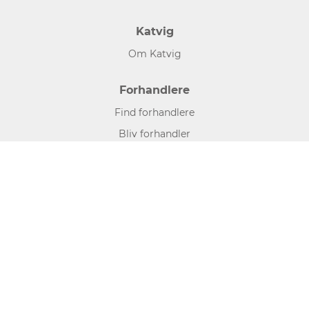
Katvig
Om Katvig
Forhandlere
Find forhandlere
Bliv forhandler
Hjælp og information
Kontakt
Presse
Følg os her