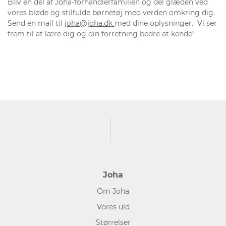
Bliv en del af Joha-forhandlerfamilien og del glæden ved
vores bløde og stilfulde børnetøj med verden omkring dig.
Send en mail til
joha@joha.dk
med dine oplysninger. Vi ser
frem til at lære dig og din forretning bedre at kende!
Joha
Om Joha
Vores uld
Størrelser