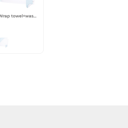
Wrap towel+washing glove